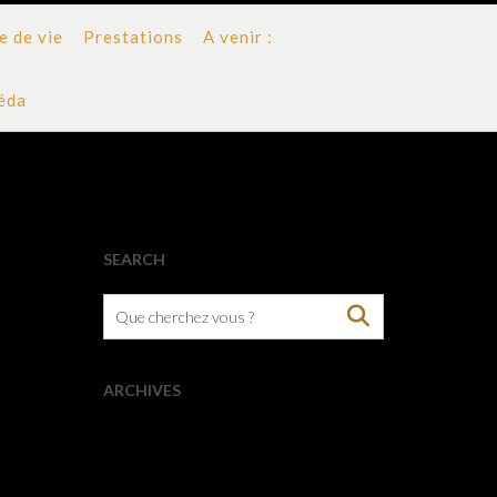
 de vie
Prestations
A venir :
véda
SEARCH
ARCHIVES