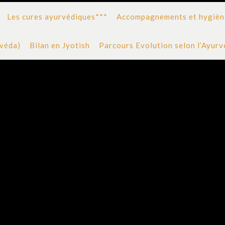
Les cures ayurvédiques***
Accompagnements et hygiène
rvéda)
Bilan en Jyotish
Parcours Evolution selon l’Ayur