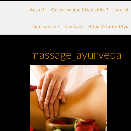
Accueil
Qu’est ce que l’Ayurvéda ?
Jyotish
Qui suis-je ?
Contact
Bilan Vitalité (Ayu
massage_ayurveda