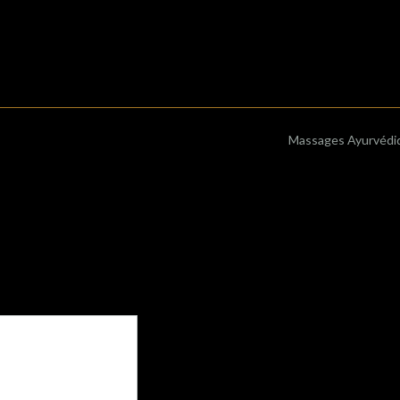
Massages Ayurvéd
ligatoires sont indiqués avec
*