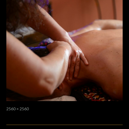
Full
2560 × 2560
size