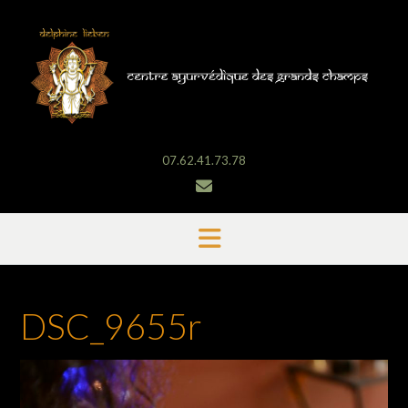
Skip
to
content
07.62.41.73.78
DSC_9655r