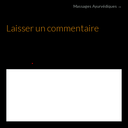
Post
Massages Ayurvédiques
→
navigation
Laisser un commentaire
Votre adresse e-mail ne sera pas publiée.
Les champs
obligatoires sont indiqués avec
*
Commentaire
*