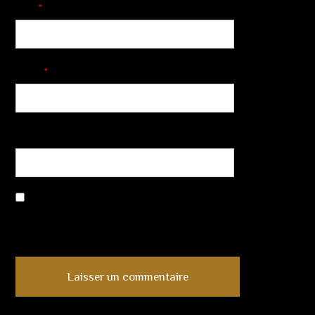
Nom
*
E-mail
*
Site web
Enregistrer mon nom, mon e-mail et mon site dans le navigateur
pour mon prochain commentaire.