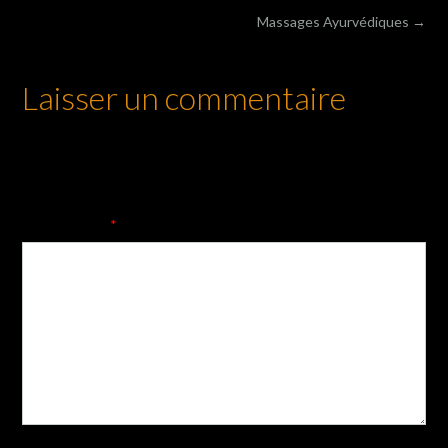
Post
Massages Ayurvédiques
→
navigation
Laisser un commentaire
Votre adresse e-mail ne sera pas publiée.
Les champs
obligatoires sont indiqués avec
*
Commentaire
*