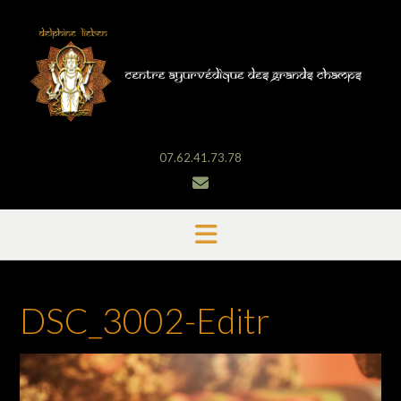
Skip
to
content
07.62.41.73.78
DSC_3002-Editr