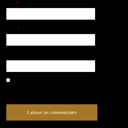
Nom
*
E-mail
*
Site web
Enregistrer mon nom, mon e-mail et mon site dans le navigateur
pour mon prochain commentaire.