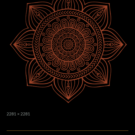
Full
2281 × 2281
size